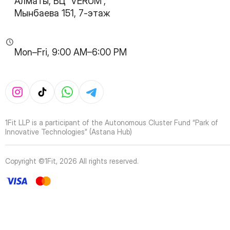
Алматы, БЦ 'VERUM',
32
Page
Мынбаева 151, 7-этаж
33
Page
34
Page
35
Page
Mon–Fri, 9:00 AM–6:00 PM
36
Page
37
Page
38
Page
39
Page
40
Page
41
Page
1Fit LLP is a participant of the Autonomous Cluster Fund “Park of
42
Page
Innovative Technologies” (Astana Hub)
43
Page
44
Page
Copyright ©1Fit,
2026
All rights reserved
.
45
Page
46
Page
47
Page
48
Page
49
Page
50
Page