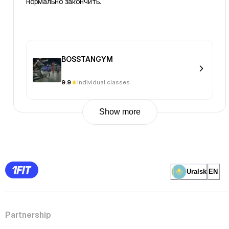
нормально закончить.
BOSSTANGYM
9.9
Individual classes
Show more
Previous
Page
1
Page
2
Page
3
Page
Uralsk
EN
4
Page
5
Page
6
Page
Partnership
7
Page