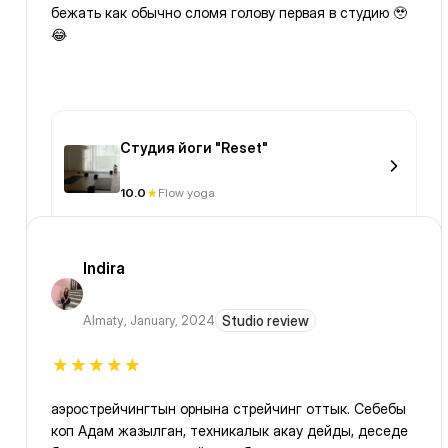
бежать как обычно сломя голову первая в студию 🥹
😂
Студия йоги "Reset"
10.0
Flow yoga
Indira
Almaty
,
January, 2024
Studio review
аэрострейчингтын орнына стрейчинг оттык. Себебы
коп Адам жазылган, техникалык акау дейды, деседе