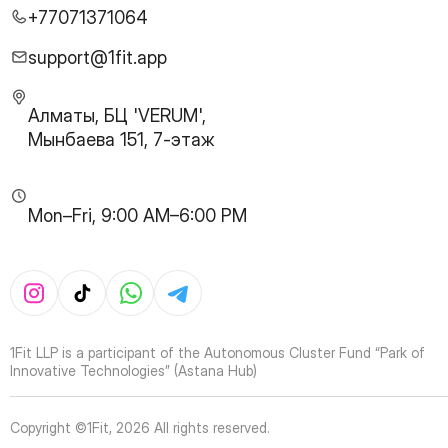
27
Page
+77071371064
28
Page
29
Page
support@1fit.app
30
Page
31
Page
Алматы, БЦ 'VERUM',
32
Page
Мынбаева 151, 7-этаж
33
Page
34
Page
35
Page
Mon–Fri, 9:00 AM–6:00 PM
36
Page
37
Page
38
Page
39
Page
40
Page
41
Page
1Fit LLP is a participant of the Autonomous Cluster Fund “Park of
42
Page
Innovative Technologies” (Astana Hub)
43
Page
44
Page
Copyright ©1Fit,
2026
All rights reserved
.
45
Page