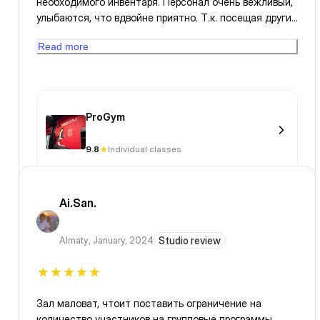
необходимого инвентаря. Персонал очень вежливый,
улыбаются, что вдвойне приятно. Т.к. посещая другие
залы по 1FIT сразу чувствуется какое то предвзятое
Read more
отношение или негатив. Однозначно зал рекомендую
👍
ProGym
9.8
Individual classes
Ai.San.
Almaty
,
January, 2024
Studio review
Зал маловат, чтоит поставить ограничение на
количество участников на групповые программы.