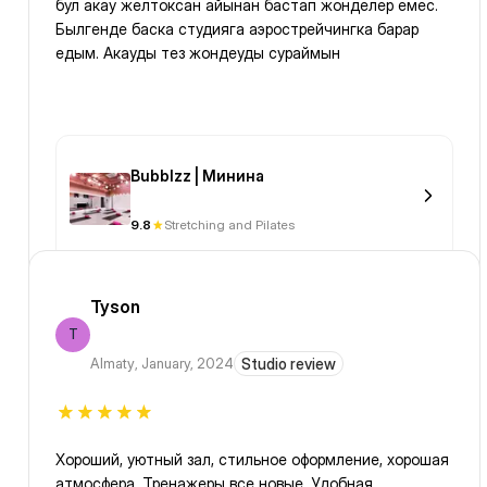
бул акау желтоксан айынан бастап жонделер емес.
Былгенде баска студияга аэрострейчингка барар
едым. Акауды тез жондеуды сураймын
Bubblzz | Минина
9.8
Stretching and Pilates
Tyson
T
Almaty
,
January, 2024
Studio review
Хороший, уютный зал, стильное оформление, хорошая
атмосфера. Тренажеры все новые. Удобная