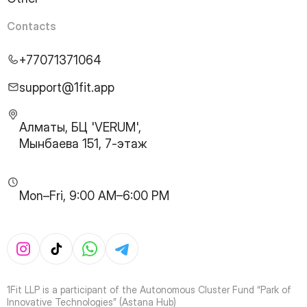
24
Page
25
Page
Contacts
26
Page
27
Page
+77071371064
28
Page
29
Page
support@1fit.app
30
Page
31
Page
Алматы, БЦ 'VERUM',
32
Page
Мынбаева 151, 7-этаж
33
Page
34
Page
35
Page
Mon–Fri, 9:00 AM–6:00 PM
36
Page
37
Page
38
Page
39
Page
40
Page
41
Page
1Fit LLP is a participant of the Autonomous Cluster Fund “Park of
42
Page
Innovative Technologies” (Astana Hub)