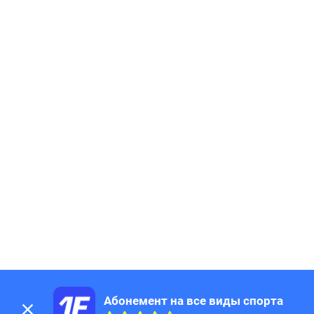
192
Page
193
Page
194
Page
195
Page
196
Page
197
Page
198
Page
199
Page
200
Page
201
Page
202
Page
203
Page
204
Page
205
Page
206
Page
207
Page
208
Page
209
Page
Абонемент на все виды спорта
210
Page