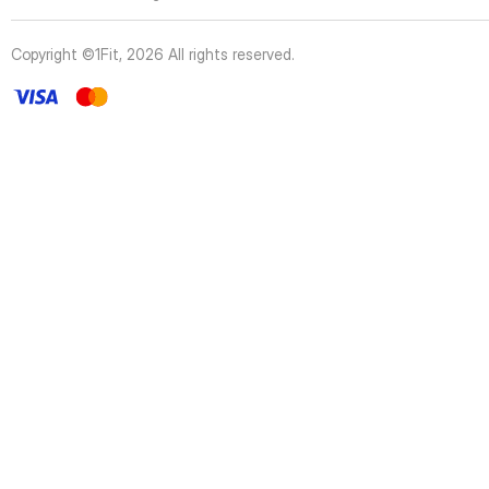
43
Page
44
Page
Copyright ©1Fit,
2026
All rights reserved
.
45
Page
46
Page
47
Page
48
Page
49
Page
50
Page
51
Page
52
Page
53
Page
54
Page
55
Page
56
Page
57
Page
58
Page
59
Page
60
Page
61
Page