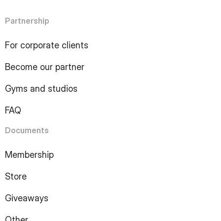
6
Page
Partnership
7
Page
8
Page
For corporate clients
9
Page
10
Page
Become our partner
11
Page
12
Page
Gyms and studios
13
Page
14
Page
FAQ
15
Page
16
Page
Documents
17
Page
18
Page
Membership
19
Page
Store
20
Page
21
Page
Giveaways
22
Page
23
Page
Other