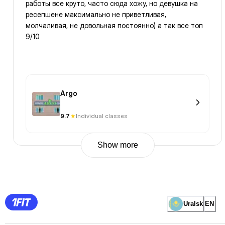
работы все круто, часто сюда хожу, но девушка на
ресепшене максимально не приветливая,
молчаливая, не довольная постоянно) а так все топ
9/10
Argo
9.7
Individual classes
Show more
Previous
Page
1
Page
2
Page
3
Page
Uralsk
EN
4
Page
5
Page