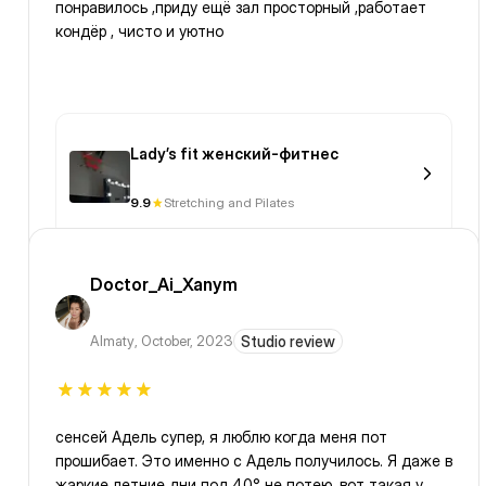
понравилось ,приду ещё зал просторный ,работает
кондёр , чисто и уютно
Lady’s fit женский-фитнес
9.9
Stretching and Pilates
Doctor_Ai_Xanym
Almaty
,
October, 2023
Studio review
сенсей Адель супер, я люблю когда меня пот
прошибает. Это именно с Адель получилось. Я даже в
жаркие летние дни под 40° не потею, вот такая у