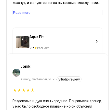
хохочут, и жалуются когда пытаешься между ними
как то проплыть. 4) Некотрые прыгают, и плавают
Read more
перпендикулярно полосе бассейна. И еще жалуются,
что якобы я их сбил.
Aqua Fit
9.7
Pool 25m
Jonik
Almaty
,
September, 2023
Studio review
Раздевалка и душ очень средние. Понравился тренер,
у нас было свободное плавание но он объяснял