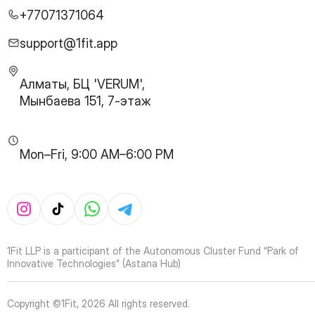
27
Page
+77071371064
28
Page
29
Page
support@1fit.app
30
Page
31
Page
Алматы, БЦ 'VERUM',
32
Page
Мынбаева 151, 7-этаж
33
Page
34
Page
35
Page
Mon–Fri, 9:00 AM–6:00 PM
36
Page
37
Page
38
Page
39
Page
40
Page
41
Page
1Fit LLP is a participant of the Autonomous Cluster Fund “Park of
42
Page
Innovative Technologies” (Astana Hub)
43
Page
44
Page
Copyright ©1Fit,
2026
All rights reserved
.
45
Page