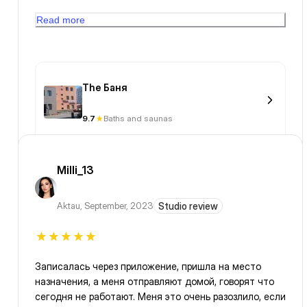
постоянно самому поливать чтобы воздух не стал
Read more
сухим, банщиков нет внутри
The Баня
9.7
Baths and saunas
Milli_13
Aktau
,
September, 2023
Studio review
Записалась через приложение, пришла на место
назначения, а меня отправляют домой, говорят что
сегодня не работают. Меня это очень разозлило, если