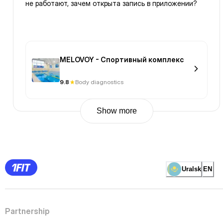
не работают, зачем открыта запись в приложении?
MELOVOY - Спортивный комплекс
9.8
Body diagnostics
Show more
Previous
Page
1
Page
2
Page
3
Page
Uralsk
EN
4
Page
5
Page
6
Page
Partnership
7
Page