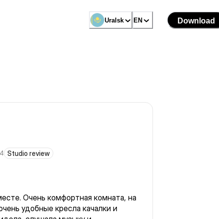
Uralsk
EN
Download
24
Studio review
месте. Очень комфортная комната, на
 очень удобные кресла качалки и