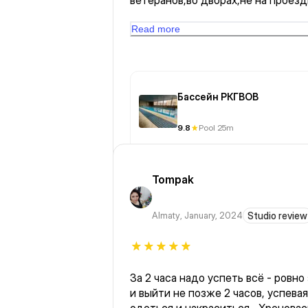
ветеранов,во дворах,не на проезд
шума транспорта), чистая прозраз
(имеется инвентарь для упражнен
Read more
калабашки,доски,самое необходи
и для профессионалов,в том числе
Бассейн РКГВОВ
9.8
Pool 25m
Tompak
Almaty
,
January, 2024
Studio review
За 2 часа надо успеть всё - ровно зайти в положенное время
и выйти не позже 2 часов, успева