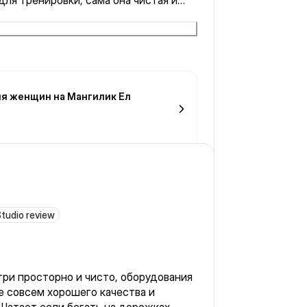
для тренировки, сама она чистая и
ля женщин на Мангилик Ел
tudio review
утри просторно и чисто, оборудования
е совсем хорошего качества и