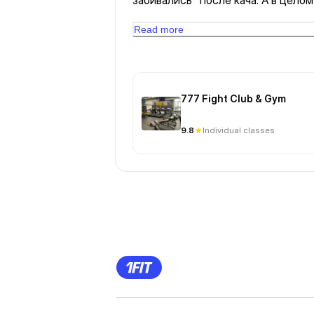
забивались" после кача. А в целом
🔥🔥🔥 Спасибо! 🙏🏻🙏🏻🙏🏻🙏🏻
Read more
777 Fight Club & Gym
9.8
Individual classes
Previous
Page
1
Page
2
Page
3
Page
4
Page
5
Page
6
Page