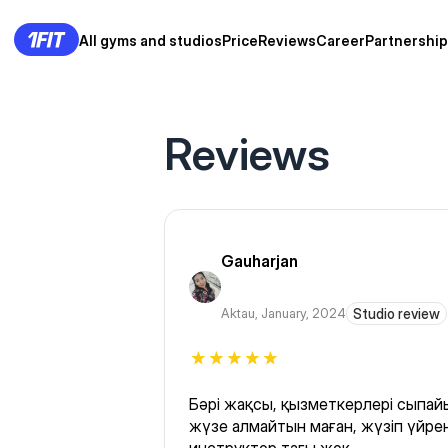
All gyms and studios
Price
Reviews
Career
Partnership
Reviews
Gauharjan
Aktau
,
January, 2024
Studio review
Бәрі жақсы, қызметкерлері сыпайы,
жүзе алмайтын маған, жүзіп үйрен