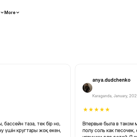
More
anya.dudchenko
Karaganda
,
January, 20
 бассейн таза, тек бір но,
Впервые была в таком 
у үшін кругтары жоқ екен,
полу соль как песочек,