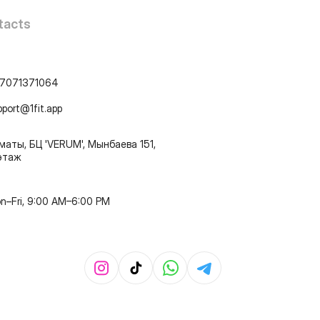
tacts
7071371064
pport@1fit.app
маты, БЦ 'VERUM', Мынбаева 151,
этаж
n–Fri, 9:00 AM–6:00 PM