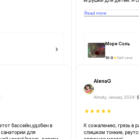
игрушки для детей. Я 
расслаблялась, а доча 
Read more
Море Соль
10.0
Salt cave
AlenaG
Almaty
,
January, 2024
S
этот бассейн,удобен в
К сожалению, грязь в раздевалке. А всё из-за бахил,
 санатории для
слишком тонкие, рвутся, не держат воду. А в остальном