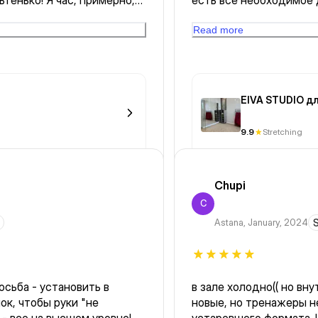
ьтенько! Я час, примерно,
есть все необходимое 
лка, хамам, бассейн)
красиво оформленная
Read more
EIVA STUDIO д
9.9
Stretching
Chupi
C
Astana
,
January, 2024
S
осьба - установить в
в зале холодно(( но вн
к, чтобы руки "не
новые, но тренажеры н