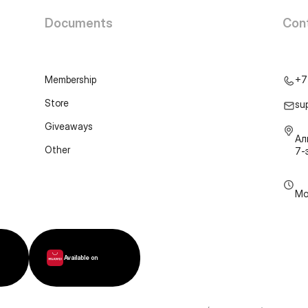
Documents
Con
Membership
+7
Store
su
Giveaways
Ал
Other
7-
Mo
Available on