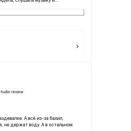
сидела, слушала музыку и
играла с солью!
tudio review