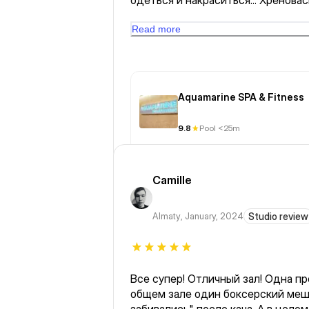
одеться и накраситься... Хреновас
всё это делаю, значит на всё(пари
уходит всего час. Печально!!!
Read more
Aquamarine SPA & Fitness
9.8
Pool <25m
Camille
Almaty
,
January, 2024
Studio review
Все супер! Отличный зал! Одна пр
общем зале один боксерский мешо