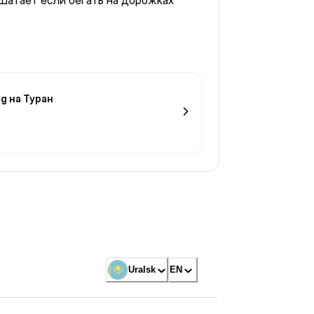
Шатает если бегать на дорожках
g на Туран
Uralsk
EN