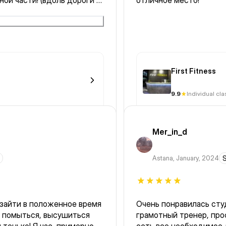
ной части! (вдоль дороги и
отличное место!
начная вода в бассейне
ий в воде:
мое для обучения новичкам
);
First Fitness
9.9
Individual cl
Mer_in_d
Astana
,
January, 2024
S
Очень понравилась сту
я помыться, высушиться
грамотный тренер, про